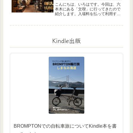
こんにちは、いろはです。今回は、六
本木にある「文喫」に行ってきたので
紹介します。入場料を払って利用する
本屋さんなのですが、本好きな人は大
好きな場所になること間違いなしのス
ポットですよ♪文喫ってどんな場所？
文喫は文化を喫する、入場料のある本
屋...
Kindle出版
BROMPTONでの自転車旅についてKindle本を書