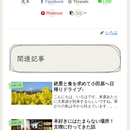
X
Facebook
Threads
LINE
Pinterest
コピー
いろは
関連記事
絶景と食を求めて小田原へ日
日帰り旅
帰りドライブ♪
こんにちは、いろはです。来週あたり
に大寒波が到来するらしいですね。寒
がりの私は今から怯えています…。さ
て今回は絶景と食を求めて小田原方面
へ日帰りでドライブに行ってきたお話
です。小田原方面に富士山と菜の花が
本好きにはたまらない場所！
日帰り旅
見られる場所があると聞き、写真を撮
文喫に行ってきた話
り...