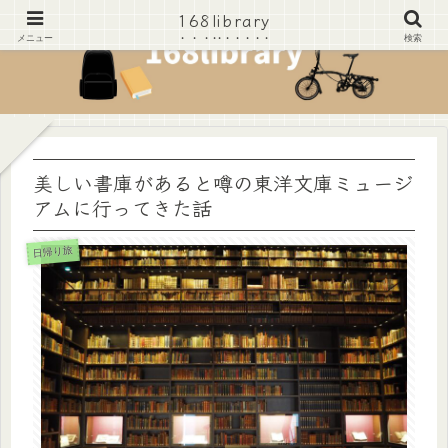
168library
168library
メニュー
検索
美しい書庫があると噂の東洋文庫ミュージ
アムに行ってきた話
日帰り旅