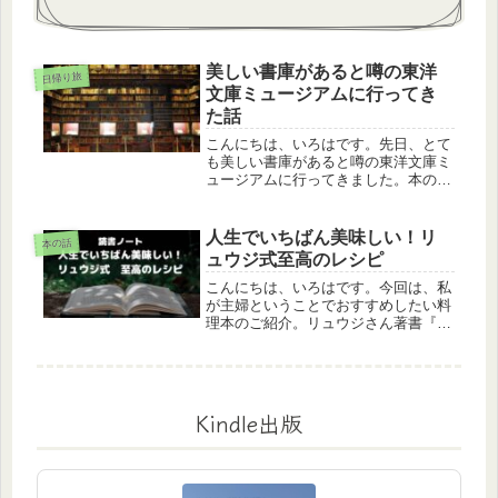
美しい書庫があると噂の東洋
日帰り旅
文庫ミュージアムに行ってき
た話
こんにちは、いろはです。先日、とて
も美しい書庫があると噂の東洋文庫ミ
ュージアムに行ってきました。本の世
界に迷い込んだ感覚が味わえるので、
本好きな人は行ってみてはいかがでし
ょうか？東洋文庫ミュージアムとは？
人生でいちばん美味しい！リ
本の話
東洋文庫ミュージアムは、アジア全域
ュウジ式至高のレシピ
の...
こんにちは、いろはです。今回は、私
が主婦ということでおすすめしたい料
理本のご紹介。リュウジさん著書『人
生でいちばん美味しい！リュウジ式至
高のレシピ』です。（以下、『至高の
レシピ』で記載）少し上級者向けです
が、外食をしなくても家で美味しいご
は...
Kindle出版