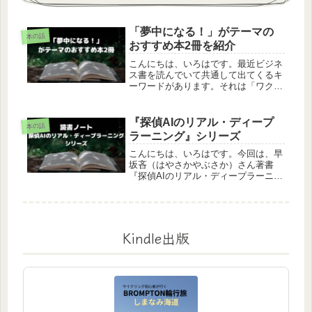
「夢中になる！」がテーマの
本の話
おすすめ本2冊を紹介
こんにちは、いろはです。最近ビジネ
ス書を読んでいて共通して出てくるキ
ーワードがあります。それは「ワクワ
クする」や「夢中になる」。ビジネス
で成功している人は、ワクワクするこ
とに夢中になって取り組んでいる人が
『探偵AIのリアル・ディープ
本の話
多いです。そこで今回は「夢中にな
ラーニング』シリーズ
る！...
こんにちは、いろはです。今回は、早
坂吝（はやさかやぶさか）さん著書
『探偵AIのリアル・ディープラーニン
グ』シリーズをご紹介します。（以下
『探偵AI』シリーズと記載）AIについ
ての可能性や問題点、そして人間の怖
さを教えてくれる小説となっていま...
Kindle出版