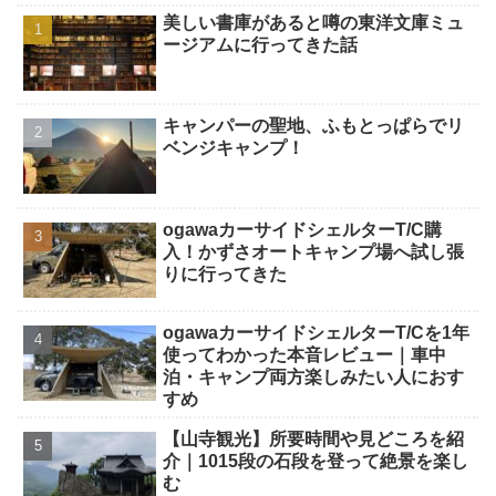
美しい書庫があると噂の東洋文庫ミュ
ージアムに行ってきた話
キャンパーの聖地、ふもとっぱらでリ
ベンジキャンプ！
ogawaカーサイドシェルターT/C購
入！かずさオートキャンプ場へ試し張
りに行ってきた
ogawaカーサイドシェルターT/Cを1年
使ってわかった本音レビュー｜車中
泊・キャンプ両方楽しみたい人におす
すめ
【山寺観光】所要時間や見どころを紹
介｜1015段の石段を登って絶景を楽し
む