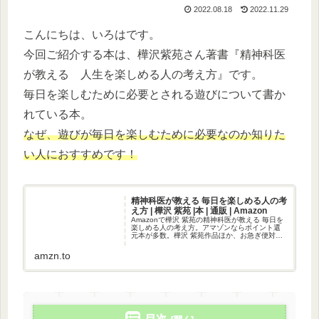
2022.08.18
2022.11.29
こんにちは、いろはです。
今回ご紹介する本は、樺沢紫苑さん著書『精神科医
が教える 人生を楽しめる人の考え方』です。
毎日を楽しむために必要とされる遊びについて書か
れている本。
なぜ、遊びが毎日を楽しむために必要なのか知りた
い人におすすめです！
精神科医が教える 毎日を楽しめる人の考
え方 | 樺沢 紫苑 |本 | 通販 | Amazon
Amazonで樺沢 紫苑の精神科医が教える 毎日を
楽しめる人の考え方。アマゾンならポイント還
元本が多数。樺沢 紫苑作品ほか、お急ぎ便対象
商品は当日お届けも可能。また精神科医が教え
る 毎日を楽しめる人の考え方もアマゾン配送商
amzn.to
品なら通常配送無料...
目次